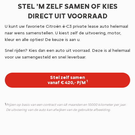
STEL 'M ZELF SAMEN OF KIES
DIRECT UIT VOORRAAD
U kunt uw favoriete Citroën ë-C3 private lease auto helemaal
naar wens samenstellen. U kiest zelf de uitvoering, motor,
kleur en alle opties! De keuze is aan u.
Snel rijden? Kies dan een auto uit voorraad. Deze is al helemaal
voor uw samengesteld en snel leverbaar.
Stel zelf samen
1
vanaf € 420,- P/M
1
Prijzen op basis van een contract van 48 maanden en 10000 kilometer per jaar.
De uitvoering van de auto kan afwijken van de gebruikte afbeelding.