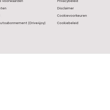
 voorwaarden
Privacybeleid
ten
Disclaimer
l
Cookievoorkeuren
Autoabonnement (Drive4joy)
Cookiebeleid